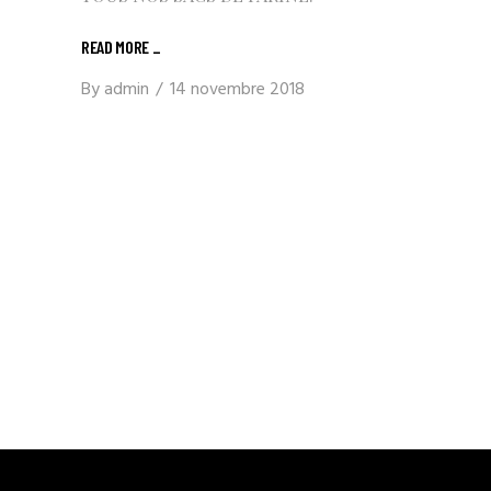
READ MORE
_
By
admin
14 novembre 2018