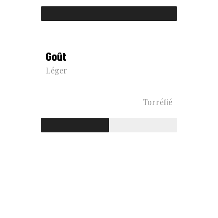
Goût
Léger
Torréfié