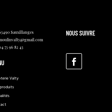
NOUS SUIVRE
63490 Sauxillanges
moulinvalty@gmail.com
04 73 96 82 43
NU
terie Valty
produits
alités
tact